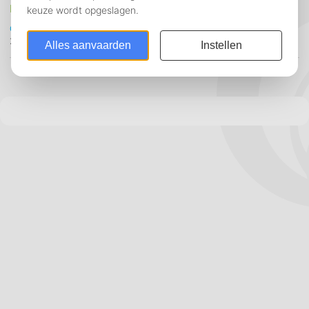
Het cao boekje WFC
Cendris
Conduent
IPG
Sitel
Teleperformance
Webhelp
WFC
24 september 2018