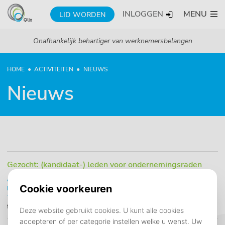
INLOGGEN
MENU
LID WORDEN
Onafhankelijk behartiger van werknemersbelangen
HOME
ACTIVITEITEN
NIEUWS
Nieuws
Gezocht: (kandidaat-) leden voor ondernemingsraden
Alcatel - Lucent
Algemeen
Cendris
Conduent
Experience Group
IPG
Koning en Hartman
KPN
Sitel
Spie
Teleperformance
Telfort
Vacature
Volker Wessels Telecom
Webhelp
WFC
04
februari 2019