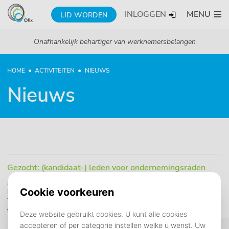
INLOGGEN
MENU
LID WORDEN
Onafhankelijk behartiger van werknemersbelangen
HOME
ACTIVITEITEN
NIEUWS
Nieuws
Gezocht: (kandidaat-) leden voor ondernemingsraden
Alcatel - Lucent
Algemeen
Cendris
Conduent
Experience Group
IPG
Koning en Hartman
KPN
Sitel
Spie
Teleperformance
Telfort
Vacature
Volker Wessels Telecom
Webhelp
WFC
04
februari 2019