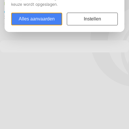
Het cao boekje WFC
Cendris
Conduent
IPG
Sitel
Teleperformance
Webhelp
WFC
24 september 2018