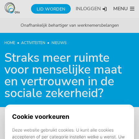
INLOGGEN
MENU
LID WORDEN
Onafhankelijk behartiger van werknemersbelangen
HOME
ACTIVITEITEN
NIEUWS
Straks meer ruimte
voor menselijke maat
en vertrouwen in de
sociale zekerheid?
10 april 2025