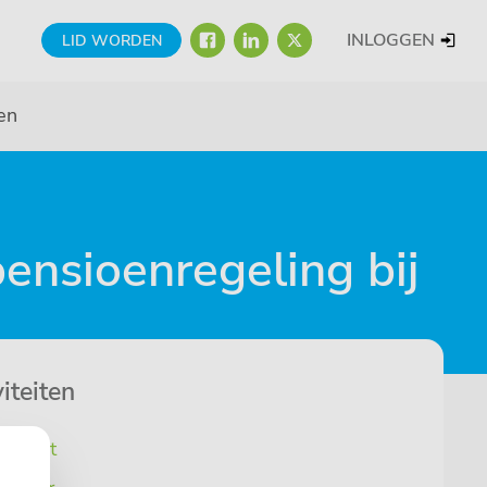
FACEBOOK
LINKEDIN
TWITTER
INLOGGEN
LID WORDEN
en
ensioenregeling bij
iteiten
erzicht