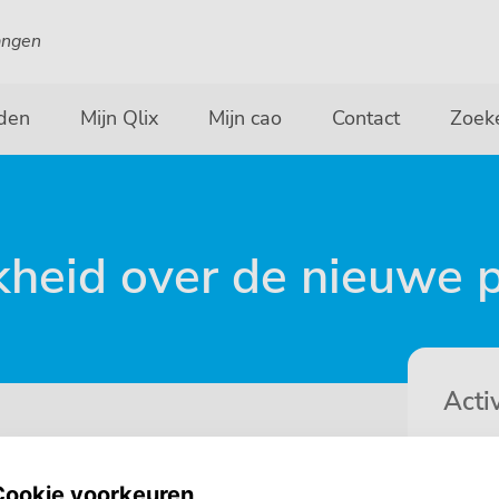
angen
den
Mijn Qlix
Mijn cao
Contact
Zoek
kheid over de nieuwe p
Activ
Ov