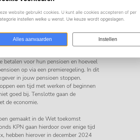
Ka
um tijdig informeren over de
Ni
 dat is aan het veranderen. Het is nu
ze betalen voor hun pensioen en hoeveel
sioen op via een premieregeling. In dit
erkgever in jouw pensioen stoppen.
oppen een tijd met werken of beginnen
iet goed bij. Tenslotte gaan de
et de economie.
sioen gemaakt in de Wet toekomst
onds KPN gaan hierdoor over enige tijd
x, hebben hierover in december 2024