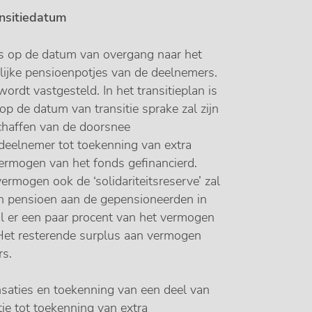
ansitiedatum
s op de datum van overgang naar het
ijke pensioenpotjes van de deelnemers.
wordt vastgesteld. In het transitieplan is
p de datum van transitie sprake zal zijn
chaffen van de doorsnee
 deelnemer tot toekenning van extra
ermogen van het fonds gefinancierd.
ermogen ook de ‘solidariteitsreserve’ zal
an pensioen aan de gepensioneerden in
al er een paar procent van het vermogen
Het resterende surplus aan vermogen
rs.
nsaties en toekenning van een deel van
ie tot toekenning van extra