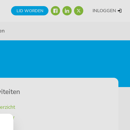
FACEBOOK
LINKEDIN
TWITTER
INLOGGEN
LID WORDEN
en
iteiten
erzicht
lender
euws