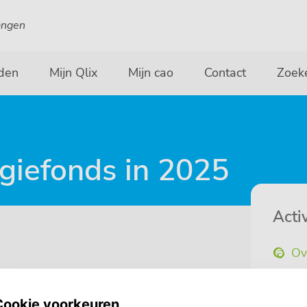
angen
den
Mijn Qlix
Mijn cao
Contact
Zoek
rgiefonds in 2025
Activ
Ov
Ka
Ni