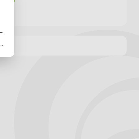
lender
euws