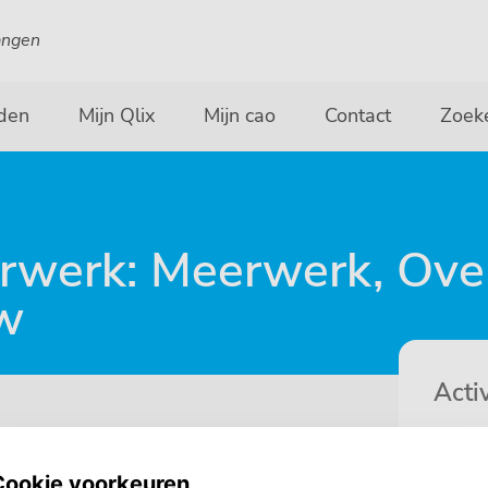
angen
den
Mijn Qlix
Mijn cao
Contact
Zoek
erwerk: Meerwerk, Ov
tw
Activ
Ov