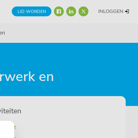
FACEBOOK
LINKEDIN
TWITTER
INLOGGEN
LID WORDEN
en
erwerk en
iteiten
erzicht