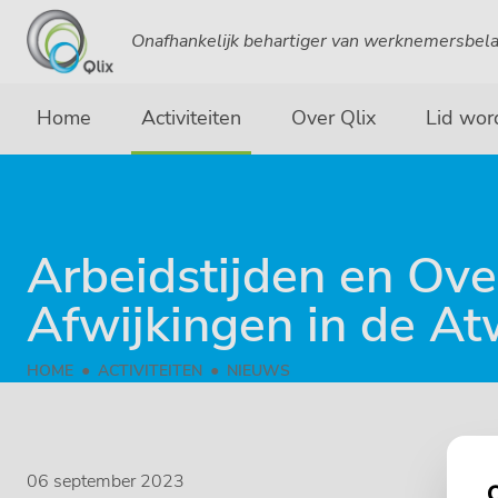
Onafhankelijk behartiger van werknemersbel
Home
Activiteiten
Over Qlix
Lid wor
Arbeidstijden en Ov
Afwijkingen in de A
HOME
ACTIVITEITEN
NIEUWS
06 september 2023