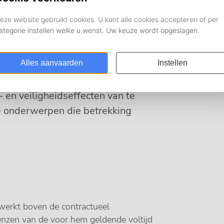
Ka
Ni
 regels voor de maximale werktijden
Deze wet is bedoeld om werknemers
en veiligheidseffecten van te
ke onderwerpen die betrekking
werkt boven de contractueel
nzen van de voor hem geldende voltijd