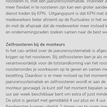
roosteren nl. met een jaarurensystematiek. Wanneer a
meer flexibel in te roosteren zijn kan een groter aand
dienst treden bij KPN. Uitgangspunt is dat KPN met d
medewerkers beter afstemt op de fluctuaties in het w
én met de afspraak dat de medewerker meer invloed k
en ondernemingsraden zoeken samen naar de best w
Zelfroosteren bij de monteurs
In het cao-artikel over de jaarurensystematiek is af
krijgen op het roosteren. Bij zelfroosteren ben je als 
verantwoordelijk voor de totstandkoming van het roost
roosterrondes je voorkeuren op te geven en samen me
bezetting. Daardoor is er meer invloed op het moment
jaarurensystematiek en zelfroosteren wordt er aan de a
monteur gevraagd. Je kunt zelf het moment bepalen wa
uur per week beschikbaar bent om extra of juist mind
De pilot is gestart met gemiddeld 4 uur plus en 4 uur
flexdiensten kunnen uiterlijk 2 dagen van te voren in