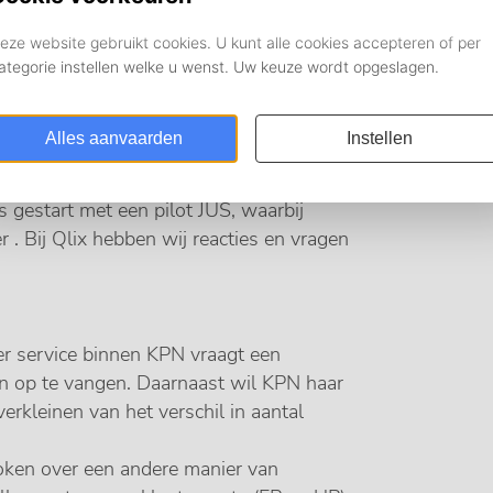
ikel in de cao opgenomen dat gaat over
monteurs. Een aantal weken geleden
r de jaarurensystematiek met de
 al langere periode een pilot binnen de
 gestart met een pilot JUS, waarbij
 . Bij Qlix hebben wij reacties en vragen
r service binnen KPN vraagt een
n op te vangen. Daarnaast wil KPN haar
erkleinen van het verschil in aantal
oken over een andere manier van