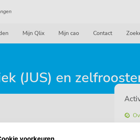
angen
den
Mijn Qlix
Mijn cao
Contact
Zoek
ek (JUS) en zelfrooste
Activ
Ov
Ka
Ni