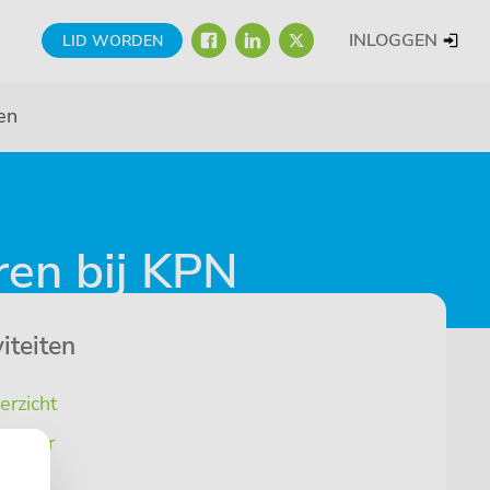
FACEBOOK
LINKEDIN
TWITTER
INLOGGEN
LID WORDEN
en
ren bij KPN
iteiten
erzicht
lender
euws