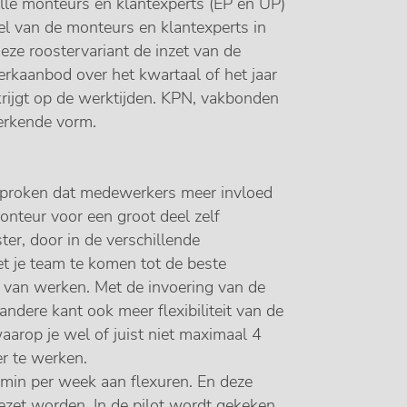
lle monteurs en klantexperts (EP en UP)
eel van de monteurs en klantexperts in
eze roostervariant de inzet van de
erkaanbod over het kwartaal of het jaar
rijgt op de werktijden. KPN, vakbonden
erkende vorm.
gesproken dat medewerkers meer invloed
monteur voor een groot deel zelf
er, door in de verschillende
t je team te komen tot de beste
 van werken. Met de invoering van de
ndere kant ook meer flexibiliteit van de
arop je wel of juist niet maximaal 4
er te werken.
 min per week aan flexuren. En deze
gezet worden. In de pilot wordt gekeken