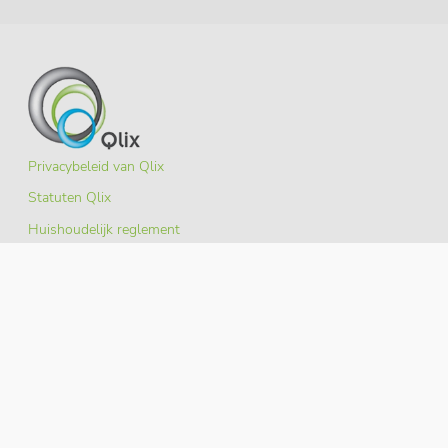
Privacybeleid van Qlix
Statuten Qlix
Huishoudelijk reglement
KvK uittreksel
Adres
Qlix
Veursestraatweg 88-90
2265 CE Leidschendam
Telefoon:
070 386 90 46
Emailadres:
info@qlix.nl