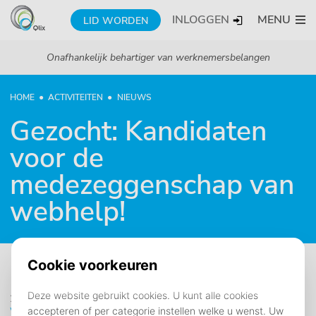
INLOGGEN
MENU
LID WORDEN
Onafhankelijk behartiger van werknemersbelangen
HOME
ACTIVITEITEN
NIEUWS
Gezocht: Kandidaten
voor de
medezeggenschap van
webhelp!
20 mei 2019
Webhelp
WFC