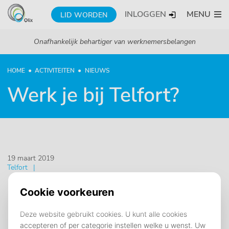
INLOGGEN
MENU
LID WORDEN
Onafhankelijk behartiger van werknemersbelangen
HOME
ACTIVITEITEN
NIEUWS
Werk je bij Telfort?
19 maart 2019
Telfort