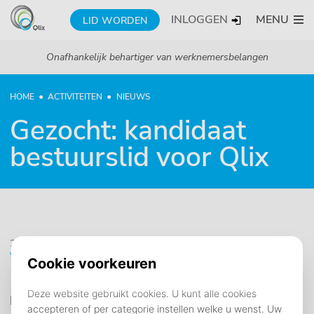
INLOGGEN
MENU
LID WORDEN
Onafhankelijk behartiger van werknemersbelangen
HOME
ACTIVITEITEN
NIEUWS
Gezocht: kandidaat
bestuurslid voor Qlix
28 januari 2019
Vacature
Bestuurlijke ervaring is géén vereiste!