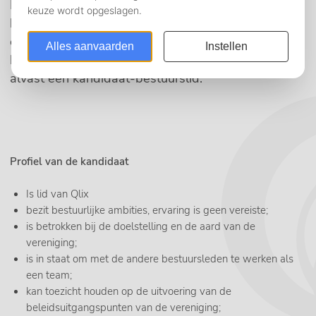
Het bestuur bestaat op dit moment uit vijf
bestuursleden. Om ervoor te zorgen dat er een
ervaren bestuurder klaarstaat mocht er een
bestuurslid vertrekken verwelkomen wij graag
alvast een kandidaat-bestuurslid.
Profiel van de kandidaat
Is lid van Qlix
bezit bestuurlijke ambities, ervaring is geen vereiste;
is betrokken bij de doelstelling en de aard van de
vereniging;
is in staat om met de andere bestuursleden te werken als
een team;
kan toezicht houden op de uitvoering van de
beleidsuitgangspunten van de vereniging;